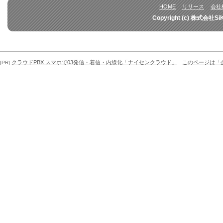
HOME
リリース
会社
Copyright (c) 株式会社Si
クラウドPBX スマホで03発信・着信・内線化「ナイセンクラウド」
このページは「
[PR]