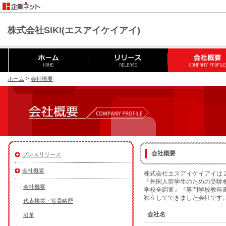
株式会社SiKi(エスアイケイアイ)
>
ホーム
会社概要
会社概要
プレスリリース
会社概要
株式会社エスアイケイアイは
『外国人留学生のための受験
会社概要
学校全調査』『専門学校教科
独立してできました会社です
代表挨拶・役員略歴
会社名
沿革