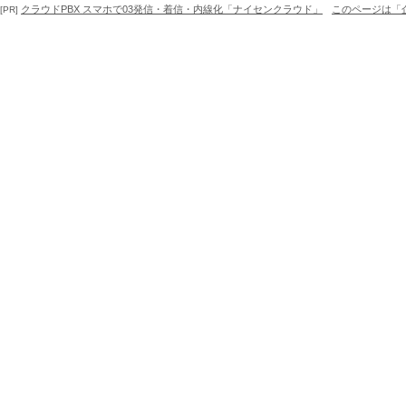
クラウドPBX スマホで03発信・着信・内線化「ナイセンクラウド」
このページは「
[PR]