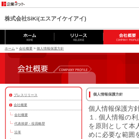
株式会社SiKi(エスアイケイアイ)
>
>
ホーム
会社概要
個人情報保護方針
個人情報保護方針
プレスリリース
会社概要
個人情報保護方
会社概要
１. 個人情報の
代表挨拶・役員略歴
を原則として本
沿革
めに必要な範囲