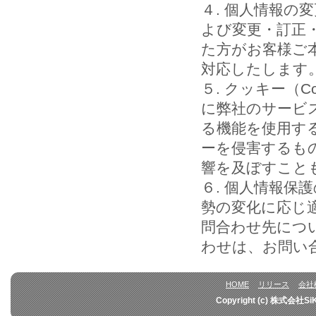
４. 個人情報の
よび変更・訂正
た方がお客様ご
対応したします
５. クッキー（
に弊社のサービ
る機能を使用す
ーを侵害するも
響を及ぼすこと
６. 個人情報保
勢の変化に応じ適
問合わせ先につ
わせは、お問い
HOME
リリース
会社
Copyright (c) 株式会社Si