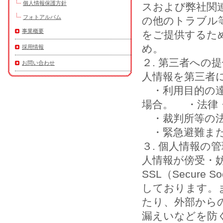
個人情報保護方針
スおよび弊社関
フォトアルバム
の他のトラブル
事業概要
をご提供するた
め。
採用情報
２. 第三者への
お問い合わせ
人情報を第三者
・利用目的の達
場合。 ・法律
・裁判所等の法
・緊急避難また
３. 個人情報の
人情報が傍受・
SSL（Secure
しております。
たり、外部から
漏えいなどを防