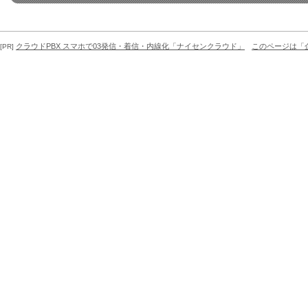
クラウドPBX スマホで03発信・着信・内線化「ナイセンクラウド」
このページは「
[PR]